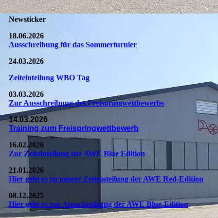
Newsticker
18.06.2026
Ausschreibung für das Sommerturnier
24.03.2026
Zeiteinteilung WBO Tag
03.03.2026
Zur Ausschreibung des Freispringwettbewerbs
14.03.2026
Training zum Freispringwettbewerb
16.02.2026
Zur Zeiteinteilung der AWE Blue Edition
21.01.2026
Hier geht es zu unsere Zeiteinteilung der AWE Red-Edition
08.12.2025
Hier geht es zur Ausschreibung der AWE Blue-Edition