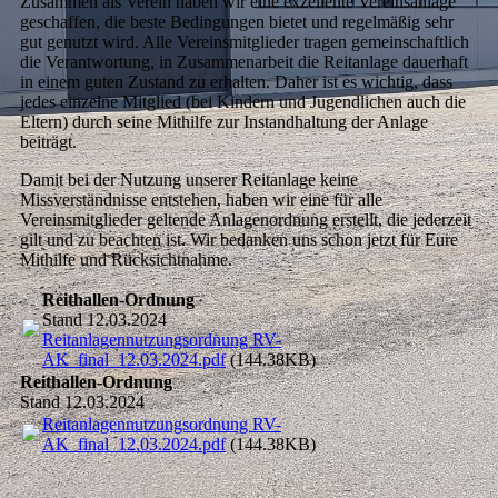
Zusammen als Verein haben wir eine exzellente Vereinsanlage
geschaffen, die beste Bedingungen bietet und regelmäßig sehr
gut genutzt wird. Alle Vereinsmitglieder tragen gemeinschaftlich
die Verantwortung, in Zusammenarbeit die Reitanlage dauerhaft
in einem guten Zustand zu erhalten. Daher ist es wichtig, dass
jedes einzelne Mitglied (bei Kindern und Jugendlichen auch die
Eltern) durch seine Mithilfe zur Instandhaltung der Anlage
beiträgt.
Damit bei der Nutzung unserer Reitanlage keine
Missverständnisse entstehen, haben wir eine für alle
Vereinsmitglieder geltende Anlagenordnung erstellt, die jederzeit
gilt und zu beachten ist. Wir bedanken uns schon jetzt für Eure
Mithilfe und Rücksichtnahme.
Reithallen-Ordnung
Stand 12.03.2024
Reitanlagennutzungsordnung RV-
AK_final_12.03.2024.pdf
(144.38KB)
Reithallen-Ordnung
Stand 12.03.2024
Reitanlagennutzungsordnung RV-
AK_final_12.03.2024.pdf
(144.38KB)