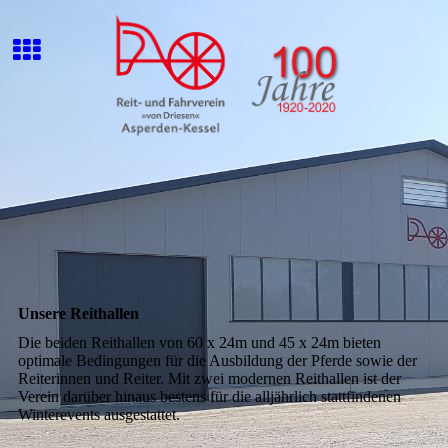
Unsere Reithallen
Die beiden Reithallen von 60 x 24m und 45 x 24m bieten
optimale Bedingungen für die Ausbildung der Pferde sowie der
Reiterinnen und Reiter. Mit zwei modernen Reithallen ist der
Verein darüber hinaus bestens für die alljährlich stattfindenen
Winterevents ausgestattet.