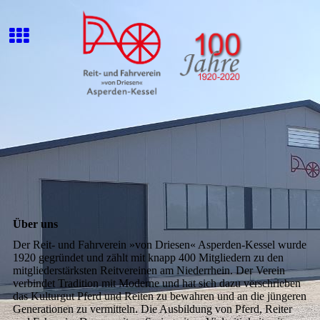
Über uns
Der Reit- und Fahrverein »von Driesen« Asperden-Kessel wurde
1920 gegründet und zählt mit knapp 400 Mitgliedern zu den
mitgliederstärksten Reitvereinen am Niederrhein. Der Verein
verbindet Tradition mit Moderne und hat sich dazu verschrieben
das Kulturgut Pferd und Reiten zu bewahren und an die jüngeren
Generationen zu vermitteln. Die Ausbildung von Pferd, Reiter